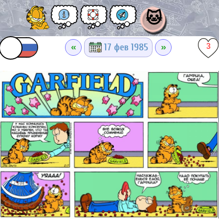
🐱
«
»
17 фев 1985
3