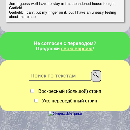
Jon: I guess we'll have to stay in this abandoned house tonight,
Garfield
Garfield: I can't put my finger on it, but I have an uneasy feeling
about this place
Не согласен с переводом?
Предложи
свою версию
!
Воскресный (большой) стрип
Уже переведённый стрип