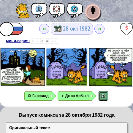
👩
«
»
28 окт 1982
5
мини-серия:
1
2
3
4
5
6
🐱 Гарфилд
👦 Джон Арбакл
Выпуск комикса за 28 октября 1982 года
Оригинальный текст: