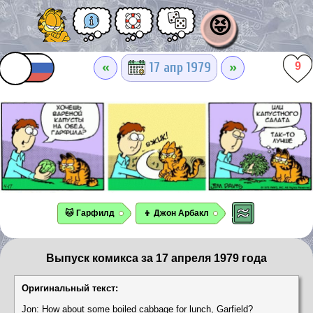
😝
«
»
17 апр 1979
9
🐱 Гарфилд
👦 Джон Арбакл
Выпуск комикса за 17 апреля 1979 года
Оригинальный текст:
Jon: How about some boiled cabbage for lunch, Garfield?