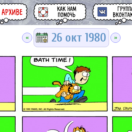
26 окт 1980
«
»