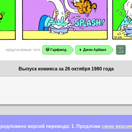
предлагаемые теги:
🐱 Гарфилд
👦 Джон Арбакл
Выпуск комикса за 26 октября 1980 года
редложено версий перевода: 1.
Предложи
свою верси