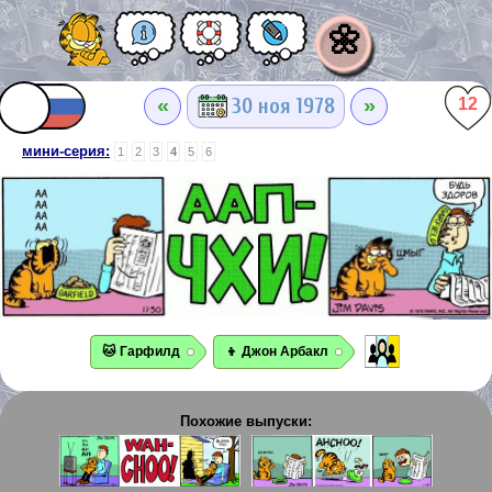
🌼
«
»
30 ноя 1978
12
мини-серия:
1
2
3
4
5
6
🐱 Гарфилд
👦 Джон Арбакл
Похожие выпуски: