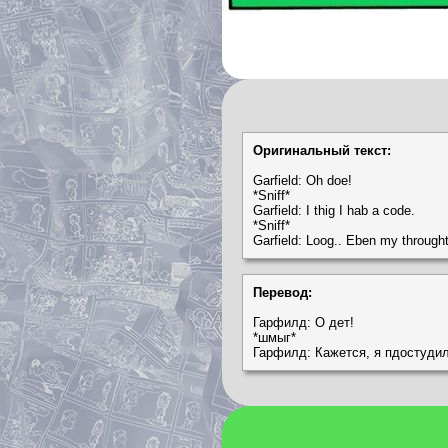
Оригинальный текст:
Garfield: Oh doe!
*Sniff*
Garfield: I thig I hab a code.
*Sniff*
Garfield: Loog.. Eben my throught
Перевод:
Гарфилд: О дет!
*шмыг*
Гарфилд: Кажется, я пдостудил