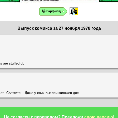
🐱 Гарфилд
Выпуск комикса за 27 ноября 1978 года
s are stuffed ub
ся. Сботгите... Даже у боих быслей заложен дос
Не согласен с переводом?
Предложи
свою версию
!