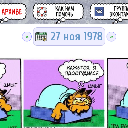
27 ноя 1978
«
»