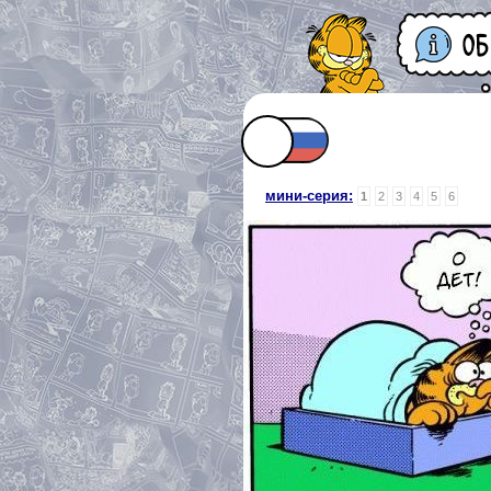
мини-серия:
1
2
3
4
5
6