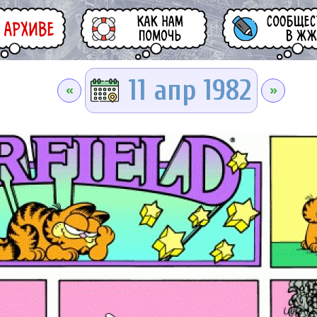
11 апр 1982
«
»