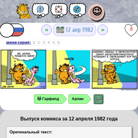
😉
«
»
12 апр 1982
8
мини-серия:
1
2
3
4
5
6
🐱 Гарфилд
Арлин
Выпуск комикса за 12 апреля 1982 года
Оригинальный текст: