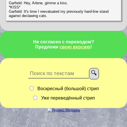
Garfield: Hey, Arlene, gimme a kiss.
*KISS*
Garfield: It's time I reevaluated my previously hard-line stand
against declawing cats.
Не согласен с переводом?
Предложи
свою версию
!
Воскресный (большой) стрип
Уже переведённый стрип