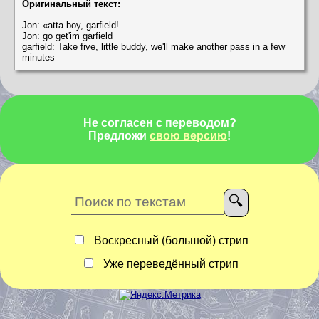
Оригинальный текст:
Jon: «atta boy, garfield!
Jon: go get'im garfield
garfield: Take five, little buddy, we'll make another pass in a few
minutes
Не согласен с переводом?
Предложи
свою версию
!
Воскресный (большой) стрип
Уже переведённый стрип