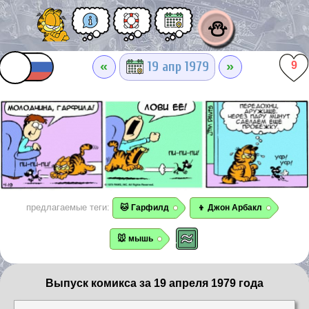
⛄
«
»
19 апр 1979
9
предлагаемые теги:
🐱 Гарфилд
👦 Джон Арбакл
🐭 мышь
Выпуск комикса за 19 апреля 1979 года