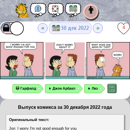
👨
«
»
30 дек 2022
4
🐱 Гарфилд
👦 Джон Арбакл
👧 Лиз
Выпуск комикса за 30 декабря 2022 года
Оригинальный текст:
Jon: I worry I'm not good enough for you