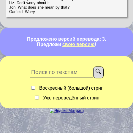
Liz: Don't worry about it
Jon: What does she mean by that?
Garfield: Worry
Предложено версий перевода: 3.
Предложи
свою версию
!
Воскресный (большой) стрип
Уже переведённый стрип