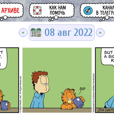
08 авг 2022
«
»