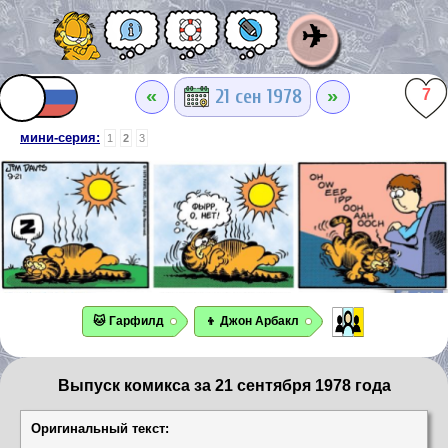
✈
«
»
21 сен 1978
7
мини-серия:
1
2
3
🐱 Гарфилд
👦 Джон Арбакл
Выпуск комикса за 21 сентября 1978 года
Оригинальный текст: