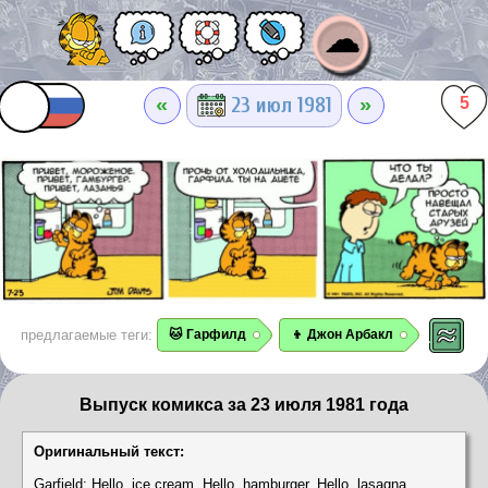
☁
«
»
23 июл 1981
5
предлагаемые теги:
🐱 Гарфилд
👦 Джон Арбакл
Выпуск комикса за 23 июля 1981 года
Оригинальный текст:
Garfield: Hello, ice cream. Hello, hamburger. Hello, lasagna.