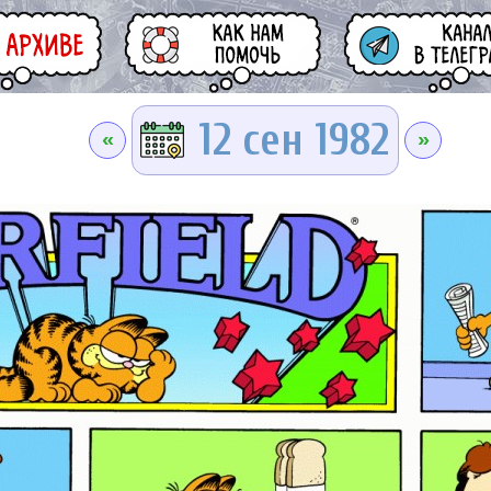
12 сен 1982
«
»