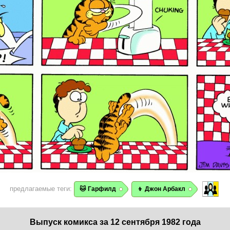
предлагаемые теги:
🐱 Гарфилд
👦 Джон Арбакл
Выпуск комикса за 12 сентября 1982 года