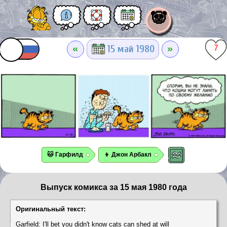
🐼
«
»
15 май 1980
7
🐱 Гарфилд
👦 Джон Арбакл
Выпуск комикса за 15 мая 1980 года
Оригинальный текст:
Garfield: I'll bet you didn't know cats can shed at will