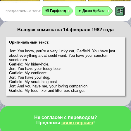
предлагаемые теги:
🐱 Гарфилд
👦 Джон Арбакл
Выпуск комикса за 14 февраля 1982 года
Оригинальный текст:
Jon: You know, you're a very lucky cat, Garfield. You have just
about everything a cat could want. You have your sanctum
sanctorum.
Garfield: My hidey-hole.
Jon: You have your teddy bear.
Garfield: My confidant.
Jon: You have your dog.
Garfield: My scratching post.
Jon: And you have me, your loving companion.
Garfield: My food-fixer and litter box changer.
Не согласен с переводом?
Предложи
свою версию
!