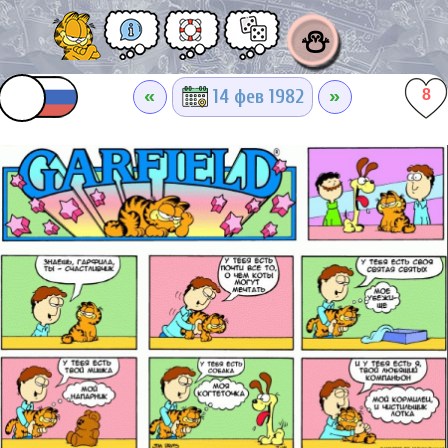
⛄
«
»
14 фев 1982
8