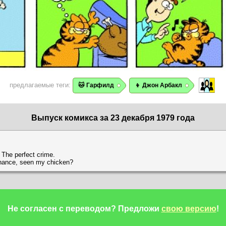
предлагаемые теги:
🐱 Гарфилд
👦 Джон Арбакл
Выпуск комикса за 23 декабря 1979 года
 The perfect crime.
chance, seen my chicken?
Не согласен с переводом?
Предложи
свою версию
!