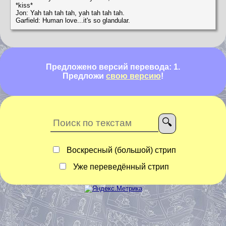
*kiss*
Jon: Yah tah tah tah, yah tah tah tah.
Garfield: Human love...it's so glandular.
Предложено версий перевода: 1.
Предложи
свою версию
!
Воскресный (большой) стрип
Уже переведённый стрип