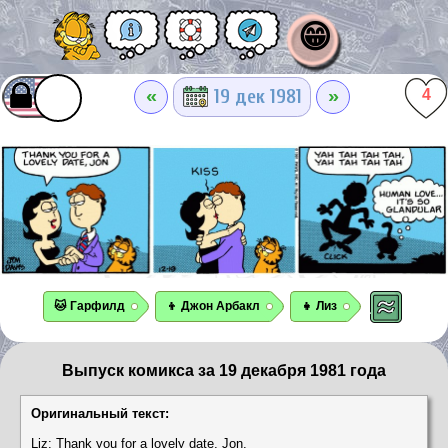
😁
«
»
19 дек 1981
4
🐱 Гарфилд
👦 Джон Арбакл
👧 Лиз
Выпуск комикса за 19 декабря 1981 года
Оригинальный текст:
Liz: Thank you for a lovely date, Jon.