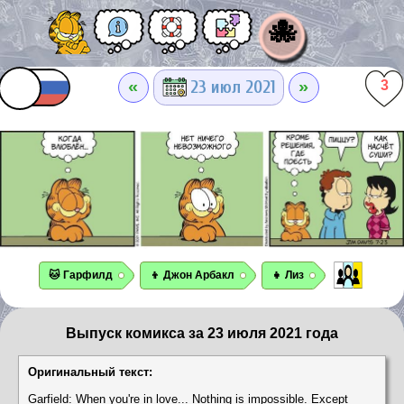
🐙
«
»
23 июл 2021
3
🐱 Гарфилд
👦 Джон Арбакл
👧 Лиз
Выпуск комикса за 23 июля 2021 года
Оригинальный текст:
Garfield: When you're in love... Nothing is impossible. Except