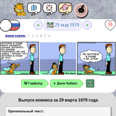
🍎
«
»
29 мар 1979
16
мини-серия:
1
2
3
4
5
6
🐱 Гарфилд
👦 Джон Арбакл
Выпуск комикса за 29 марта 1979 года
Оригинальный текст: