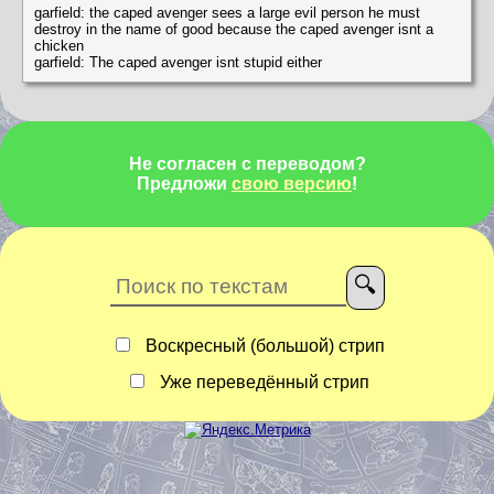
garfield: the caped avenger sees a large evil person he must
destroy in the name of good because the caped avenger isnt a
chicken
garfield: The caped avenger isnt stupid either
Не согласен с переводом?
Предложи
свою версию
!
Воскресный (большой) стрип
Уже переведённый стрип