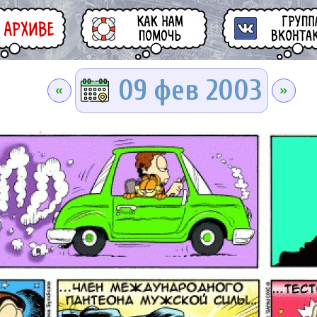
09 фев 2003
«
»