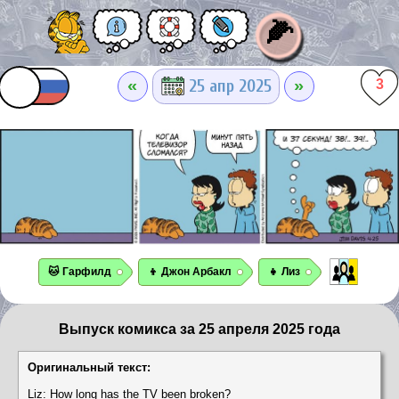
🌽
«
»
25 апр 2025
3
🐱 Гарфилд
👦 Джон Арбакл
👧 Лиз
Выпуск комикса за 25 апреля 2025 года
Оригинальный текст:
Liz: How long has the TV been broken?