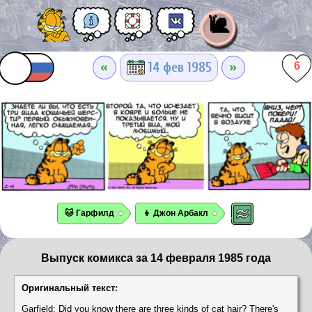
🐌
«
»
14 фев 1985
6
🐱 Гарфилд
👦 Джон Арбакл
Выпуск комикса за 14 февраля 1985 года
Оригинальный текст:
Garfield: Did you know there are three kinds of cat hair? There's