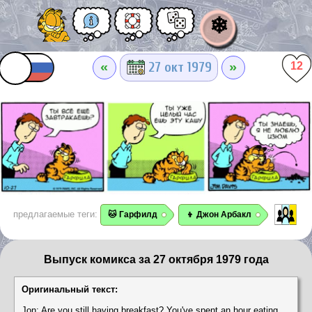
❄
«
»
27 окт 1979
12
предлагаемые теги:
🐱 Гарфилд
👦 Джон Арбакл
Выпуск комикса за 27 октября 1979 года
Оригинальный текст:
Jon: Are you still having breakfast? You've spent an hour eating