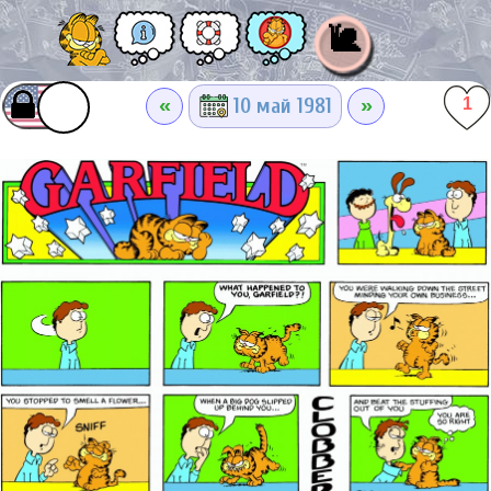
🐌
«
»
10 май 1981
1