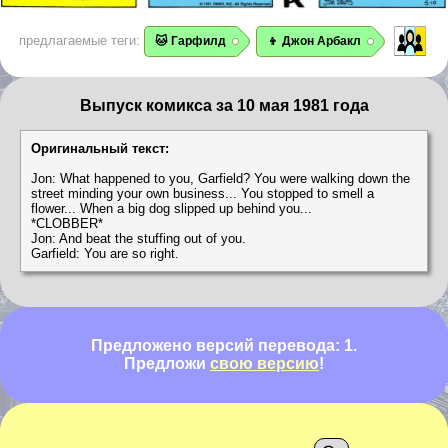
предлагаемые теги:
🐱 Гарфилд
👦 Джон Арбакл
Выпуск комикса за 10 мая 1981 года
Оригинальный текст:
Jon: What happened to you, Garfield? You were walking down the
street minding your own business... You stopped to smell a
flower... When a big dog slipped up behind you...
*CLOBBER*
Jon: And beat the stuffing out of you.
Garfield: You are so right.
Предложено версий перевода: 1.
Предложи
свою версию
!