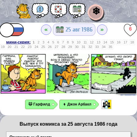
❄
«
»
25 авг 1986
6
мини-серия:
1
2
3
4
5
6
7
8
9
10
11
12
13
14
15
16
17
18
19
20
21
22
23
24
25
26
27
28
29
30
31
32
33
34
35
🐱 Гарфилд
👦 Джон Арбакл
Выпуск комикса за 25 августа 1986 года