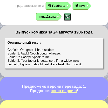
предлагаемые теги:
🐱 Гарфилд
🕷️ паук
папа Джона
Выпуск комикса за 24 августа 1986 года
Оригинальный текст:
Garfield: Oh, great. I hate spiders.
Spider 1: Aack! Cough cough wheeze.
Spider 2: Daddy! Speak to me!
Spider 3: Your father is dead, son. I'm a widow now.
Garfield; I guess I should feel like a heel. But, I don't.
Предложено версий перевода: 1.
Предложи
свою версию
!