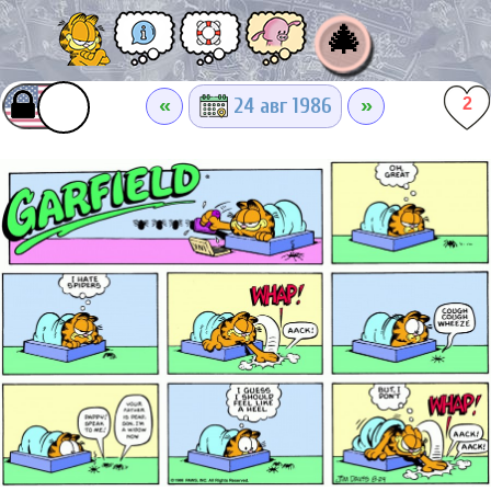
🎄
«
»
24 авг 1986
2