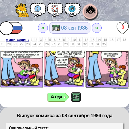
🐞
«
»
08 сен 1986
8
мини-серия:
1
2
3
4
5
6
7
8
9
10
11
12
13
14
15
16
17
18
19
20
21
22
23
24
25
26
27
28
29
30
31
32
33
34
35
🐶 Оди
Выпуск комикса за 08 сентября 1986 года
Оригинальный текст: