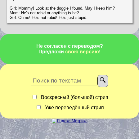
Girl: Mommy! Look at the doggie I found. May I keep him?
Mom: He's not rabid or anything is he?
Girl: Oh no! He's not rabid! He's just stupid.
Не согласен с переводом?
Предложи
свою версию
!
Воскресный (большой) стрип
Уже переведённый стрип