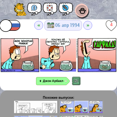
⛄
«
»
06 апр 1994
4
👦 Джон Арбакл
Похожие выпуски: