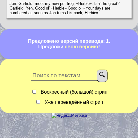
Jon: Garfield, meet my new pet frog, «Herbie». Isn't he great?
Garfield: Yeh, Good ol' «Herbie» Good ol' «Your days are
numbered as soon as Jon turns his back, Herbie».
Предложено версий перевода: 1.
Предложи
свою версию
!
Воскресный (большой) стрип
Уже переведённый стрип