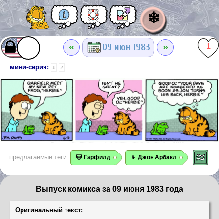
❄
«
»
09 июн 1983
1
мини-серия:
1
2
предлагаемые теги:
🐱 Гарфилд
👦 Джон Арбакл
Выпуск комикса за 09 июня 1983 года
Оригинальный текст: