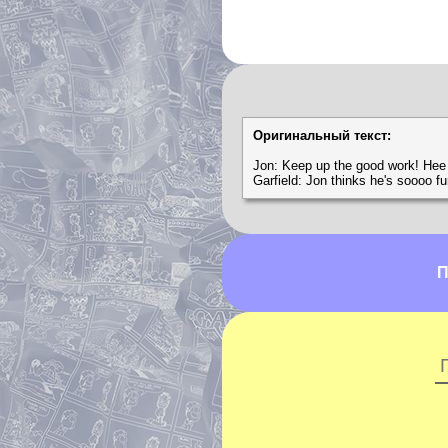
Оригинальный текст:
Jon: Keep up the good work! Hee
Garfield: Jon thinks he's soooo f
П