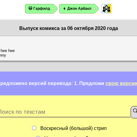
🐱 Гарфилд
👦 Джон Арбакл
Выпуск комикса за 06 октября 2020 года
 hee hee
unny
редложено версий перевода: 1.
Предложи
свою верси
Воскресный (большой) стрип