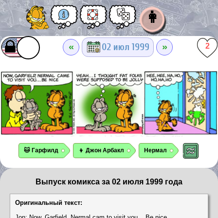
👩
«
»
02 июл 1999
2
🐱 Гарфилд
👦 Джон Арбакл
Нермал
Выпуск комикса за 02 июля 1999 года
Оригинальный текст:
Jon: Now, Garfield, Nermal cam to visit you... Be nice.