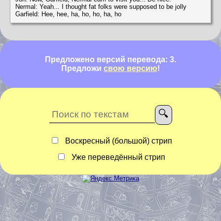
Nermal: Yeah... I thought fat folks were supposed to be jolly
Garfield: Hee, hee, ha, ho, ho, ha, ho
Предложено версий перевода: 3.
Предложи
свою версию
!
Воскресный (большой) стрип
Уже переведённый стрип