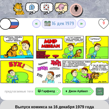
👩
«
»
16 дек 1979
9
предлагаемые теги:
🐱 Гарфилд
👦 Джон Арбакл
Выпуск комикса за 16 декабря 1979 года