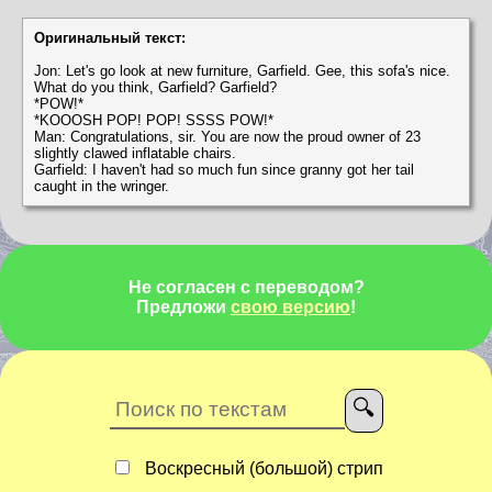
Оригинальный текст:
Jon: Let's go look at new furniture, Garfield. Gee, this sofa's nice.
What do you think, Garfield? Garfield?
*POW!*
*KOOOSH POP! POP! SSSS POW!*
Man: Congratulations, sir. You are now the proud owner of 23
slightly clawed inflatable chairs.
Garfield: I haven't had so much fun since granny got her tail
caught in the wringer.
Не согласен с переводом?
Предложи
свою версию
!
Воскресный (большой) стрип