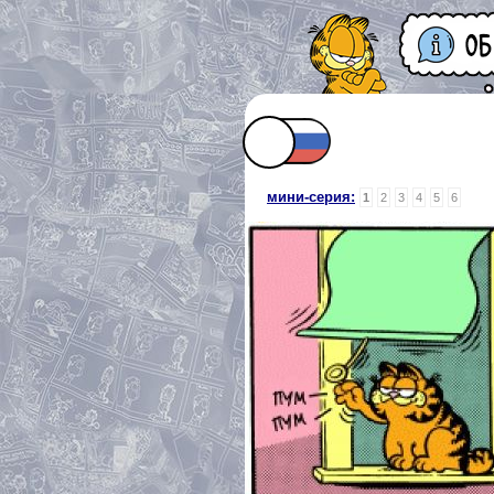
мини-серия:
1
2
3
4
5
6