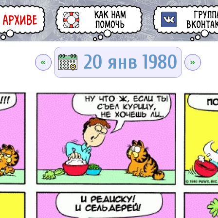
20 янв 1980
«
»