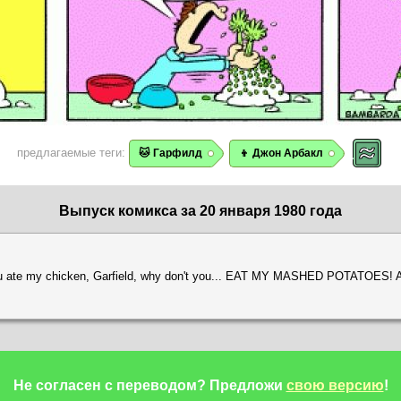
предлагаемые теги:
🐱 Гарфилд
👦 Джон Арбакл
Выпуск комикса за 20 января 1980 года
 you ate my chicken, Garfield, why don't you... EAT MY MASHED POTATOE
Не согласен с переводом?
Предложи
свою версию
!