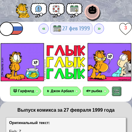
🎃
«
»
27 фев 1999
3
🐱 Гарфилд
👦 Джон Арбакл
🐟 рыбка
Выпуск комикса за 27 февраля 1999 года
Оригинальный текст:
Fish: Z