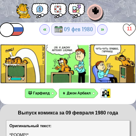
🌵
«
»
09 фев 1980
11
🐱 Гарфилд
👦 Джон Арбакл
Выпуск комикса за 09 февраля 1980 года
Оригинальный текст:
*POOMP!*