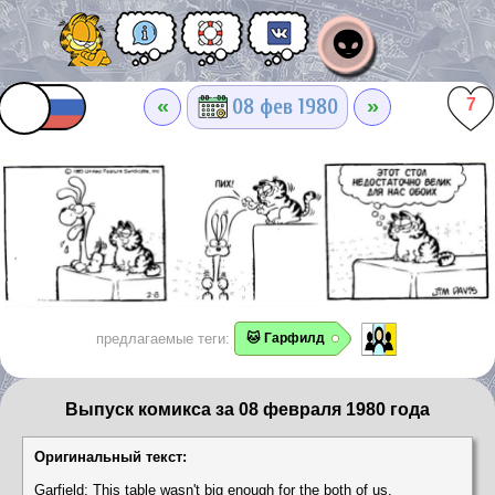
👽
«
»
08 фев 1980
7
предлагаемые теги:
🐱 Гарфилд
Выпуск комикса за 08 февраля 1980 года
Оригинальный текст:
Garfield: This table wasn't big enough for the both of us.