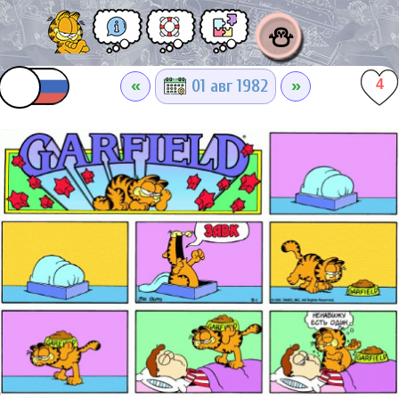
⛄
«
»
01 авг 1982
4