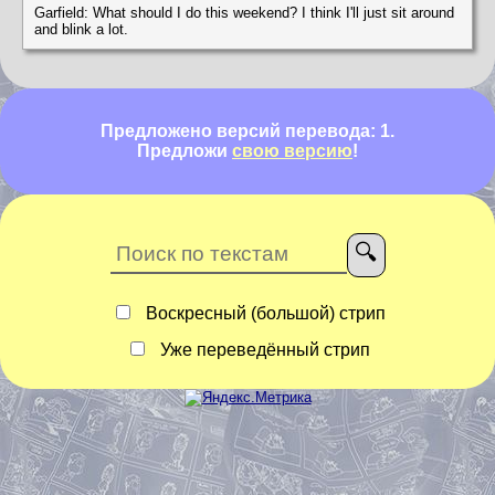
Garfield: What should I do this weekend? I think I'll just sit around
and blink a lot.
Предложено версий перевода: 1.
Предложи
свою версию
!
Воскресный (большой) стрип
Уже переведённый стрип