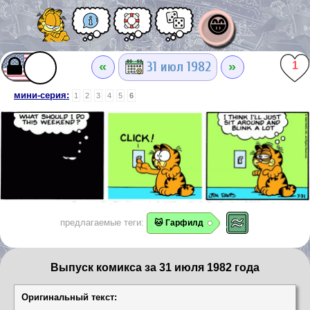
😁
«
»
31 июл 1982
1
мини-серия:
1
2
3
4
5
6
предлагаемые теги:
🐱 Гарфилд
Выпуск комикса за 31 июля 1982 года
Оригинальный текст: