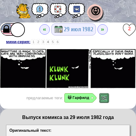
😝
«
»
29 июл 1982
2
мини-серия:
1
2
3
4
5
6
предлагаемые теги:
🐱 Гарфилд
Выпуск комикса за 29 июля 1982 года
Оригинальный текст: