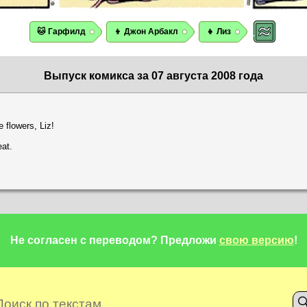
🐱 Гарфилд
👦 Джон Арбакл
👧 Лиз
Выпуск комикса за 07 августа 2008 года
 flowers, Liz!
eat.
Не согласен с переводом?
Предложи
свою версию
!