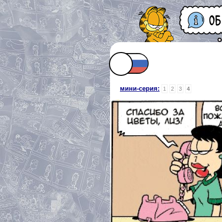
мини-серия:
1
2
3
4