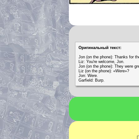
Оригинальный текст:
Jon (on the phone): Thanks for the
Liz: You're welcome, Jon.
Jon (on the phone): They were gr
Liz (on the phone): «Were»?
Jon: Were.
Garfield: Burp.