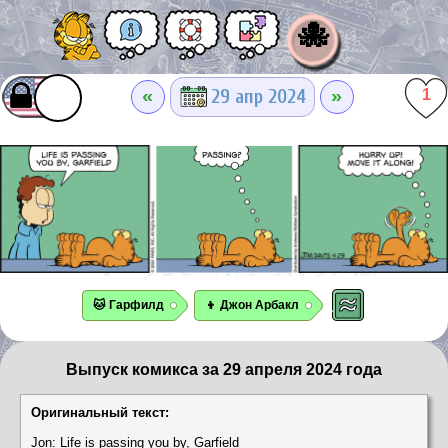
🐙
«
»
29 апр 2024
1
🐱 Гарфилд
👦 Джон Арбакл
Выпуск комикса за 29 апреля 2024 года
Оригинальный текст:
Jon: Life is passing you by, Garfield