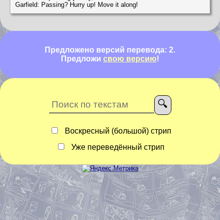
Garfield: Passing? Hurry up! Move it along!
Предложено версий перевода: 2.
Предложи
свою версию
!
Воскресный (большой) стрип
Уже переведённый стрип