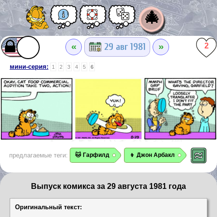
🎄
«
»
29 авг 1981
2
мини-серия:
1
2
3
4
5
6
предлагаемые теги:
🐱 Гарфилд
👦 Джон Арбакл
Выпуск комикса за 29 августа 1981 года
Оригинальный текст: