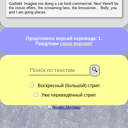
Garfield: Imagine me doing a cat food commercial. Next there'll be
the movie offers, the screaming fans, the limousines... Belly, you
and I are going places.
Предложено версий перевода: 1.
Предложи
свою версию
!
Воскресный (большой) стрип
Уже переведённый стрип