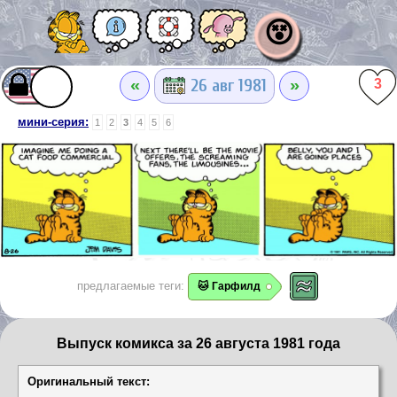
😵
«
»
26 авг 1981
3
мини-серия:
1
2
3
4
5
6
предлагаемые теги:
🐱 Гарфилд
Выпуск комикса за 26 августа 1981 года
Оригинальный текст: