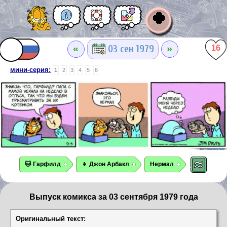
🍀
«
»
03 сен 1979
16
мини-серия:
1
2
3
4
5
6
🐱 Гарфилд
👦 Джон Арбакл
Нермал
Выпуск комикса за 03 сентября 1979 года
Оригинальный текст: