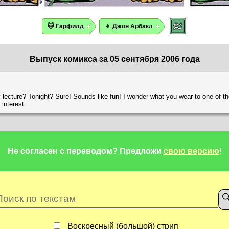
🐱 Гарфилд
👦 Джон Арбакл
Выпуск комикса за 05 сентября 2006 года
ry lecture? Tonight? Sure! Sounds like fun! I wonder what you wear to one of t
 interest.
Не согласен с переводом?
Предложи
свою версию
!
Воскресный (большой) стрип