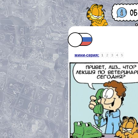
мини-серия:
1
2
3
4
5