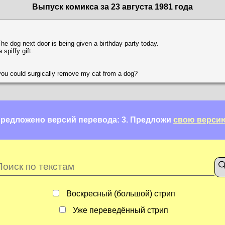
Выпуск комикса за 23 августа 1981 года
he dog next door is being given a birthday party today.
spiffy gift.
 you could surgically remove my cat from a dog?
редложено версий перевода: 3.
Предложи
свою верси
Воскресный (большой) стрип
Уже переведённый стрип