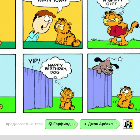
предлагаемые теги:
🐱 Гарфилд
👦 Джон Арбакл