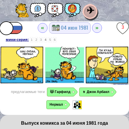
✈
«
»
04 июн 1981
3
мини-серия:
1
2
3
4
5
6
предлагаемые теги:
🐱 Гарфилд
👦 Джон Арбакл
Нермал
Выпуск комикса за 04 июня 1981 года