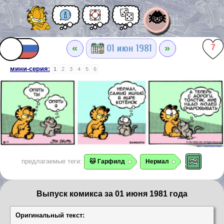
🐞
«
»
01 июн 1981
7
мини-серия:
1
2
3
4
5
6
предлагаемые теги:
🐱 Гарфилд
Нермал
Выпуск комикса за 01 июня 1981 года
Оригинальный текст: